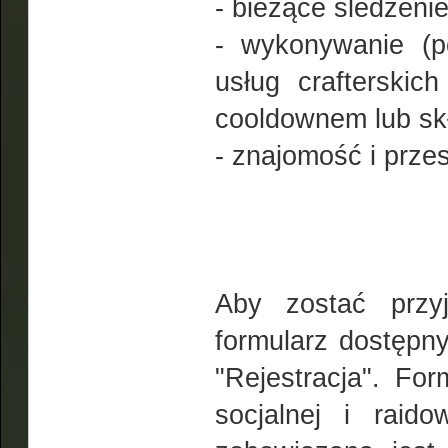
- bieżące śledzeni
- wykonywanie (po
usług crafterskic
cooldownem lub sk
- znajomość i prze
Aby zostać przyj
formularz dostępny
"Rejestracja". Fo
socjalnej i raid