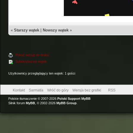
«
Starszy wątek
|
Nowszy wątek
»
Pokaż wersję do druku
Subskrybuj ten wątek
Użytkownicy przeglądający ten wątek: 1 gości
Kontakt
Sarmatia
Wróć do góry
Wersja bez grafiki
RSS
Polskie tłumaczenie © 2007-2026
Polski Support MyBB
Silnik forum
MyBB
, © 2002-2026
MyBB Group
.