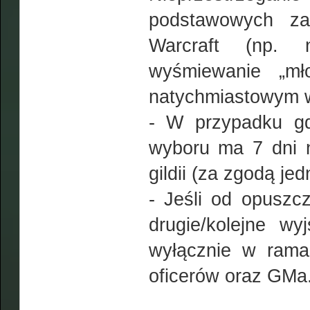
podstawowych za
Warcraft (np. n
wyśmiewanie „mło
natychmiastowym wy
- W przypadku gd
wyboru ma 7 dni n
gildii (za zgodą jed
- Jeśli od opuszcz
drugie/kolejne wy
wyłącznie w rama
oficerów oraz GMa