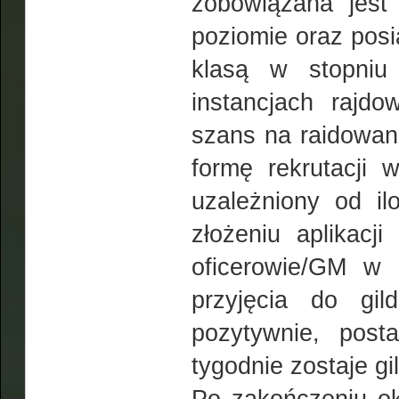
zobowiązana jest
poziomie oraz posi
klasą w stopniu
instancjach rajdo
szans na raidowani
formę rekrutacji 
uzależniony od il
złożeniu aplikacj
oficerowie/GM w 
przyjęcia do gild
pozytywnie, post
tygodnie zostaje g