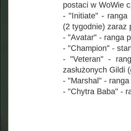
postaci w WoWie c
- "Initiate" - ran
(2 tygodnie) zaraz p
- "Avatar" - ranga 
- "Champion" - sta
- "Veteran" - ran
zasłużonych Gildi (
- "Marshal" - ranga
- "Chytra Baba" - 