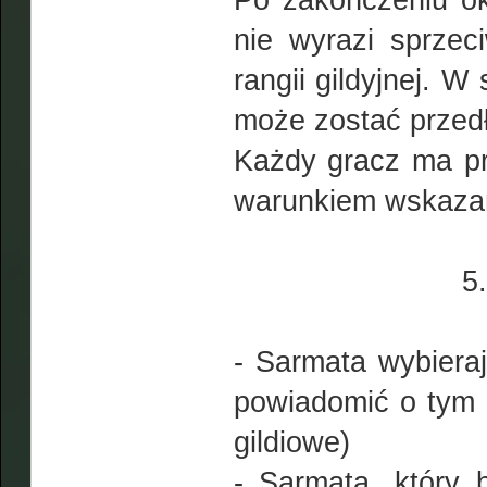
Po zakończeniu ok
nie wyrazi sprzec
rangii gildyjnej. 
może zostać przed
Każdy gracz ma pr
warunkiem wskazani
5
- Sarmata wybieraj
powiadomić o tym 
gildiowe)
- Sarmata, który 