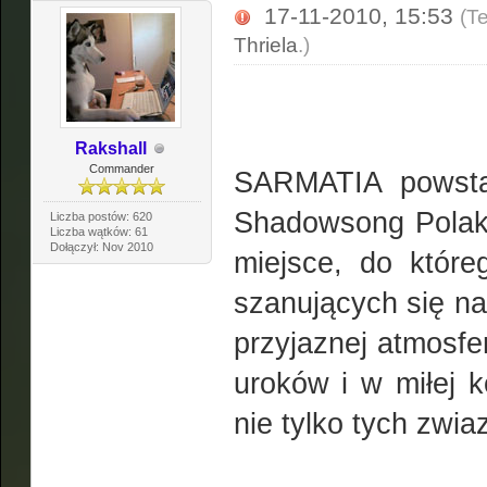
17-11-2010, 15:53
(T
Thriela
.)
Rakshall
Commander
SARMATIA powstał
Shadowsong Polakó
Liczba postów: 620
Liczba wątków: 61
Dołączył: Nov 2010
miejsce, do które
szanujących się na
przyjaznej atmosf
uroków i w miłej 
nie tylko tych zwia