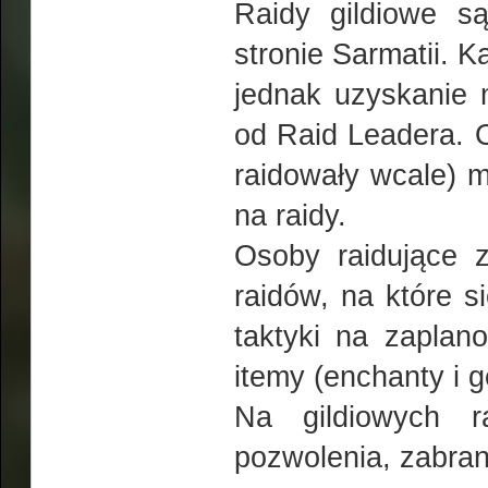
Raidy gildiowe s
stronie Sarmatii. K
jednak uzyskanie m
od Raid Leadera. O
raidowały wcale) m
na raidy.
Osoby raidujące 
raidów, na które s
taktyki na zaplan
itemy (enchanty i 
Na gildiowych r
pozwolenia, zabrani